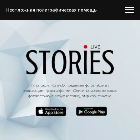
Неотложная полиграфическая помощь
Типография «СатисЪ» предлагает фотоальбомы с
оживающими фотографиями. «Оживить» можно не только
фотокарточку, а любую картинку, открытку, этикетку.