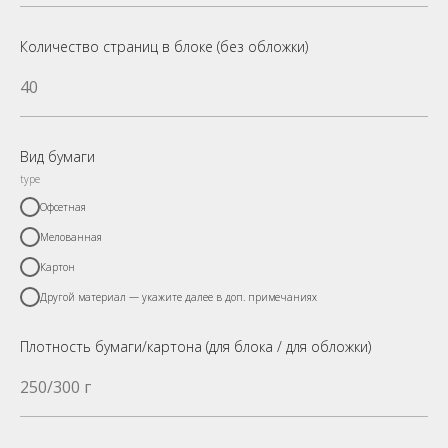
Количество страниц в блоке (без обложки)
Вид бумаги
type
Офсетная
Мелованная
Картон
Другой материал — укажите далее в доп. примечаниях
Плотность бумаги/картона (для блока / для обложки)