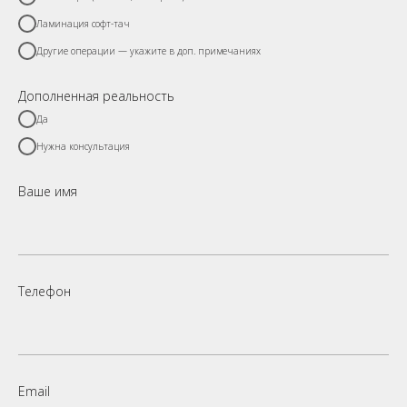
Ламинация софт-тач
Другие операции — укажите в доп. примечаниях
Дополненная реальность
Да
Нужна консультация
Ваше имя
Телефон
Email