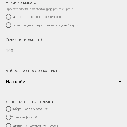
Наличие макета
Предоставляется в форматах jpeg, pdf, corel, psd, ai
Да — отправлю по запросу технолога
Нет — требуется разработка макета дизайнером
Укажите тираж (шт)
Выберите способ скрепления
Дополнительная отделка
Выборочное лакирование
Тиснение фольгой
Ламинация (матовая, глянцевая)