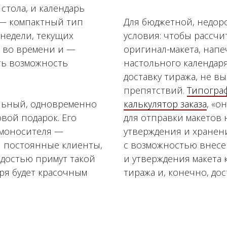
тола, и календарь
 — компактный тип
Для бюджетной, недор
 недели, текущих
условия: чтобы рассчи
 во времени и —
оригинал-макета, напе
ть возможность
настольного календар
доставку тиража, не в
препятствий.
Типограф
льный, одновременно
калькулятор заказа
, «о
вой подарок. Его
для отправки макетов 
амоносителя —
утверждения и хранени
 постоянные клиенты,
с возможностью внесе
адостью примут такой
и утверждения макета 
аря будет красочным
тиража и, конечно, дос