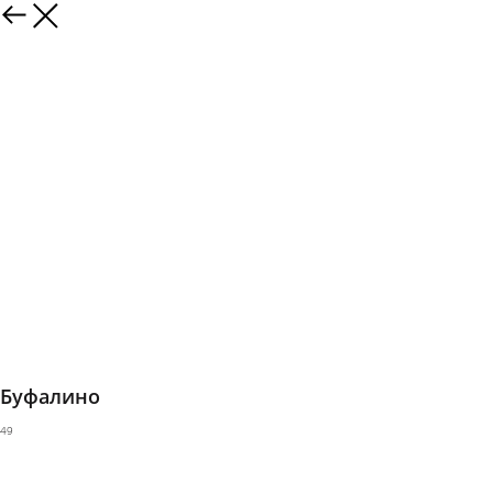
Буфалино
49